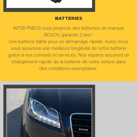
BATTERIES
INTER PNEUS vous propose des batteries de marque
BOSCH, garantie 2 ans !
Une batterie fiable pour un démarrage rapide. Aussi, nous
vous assurons une meilleure longévité de votre batterie
grâce à nos conseils et services. Nos experts assurent un
changement rapide de la batterie de votre voiture dans
des conditions exemplaires.